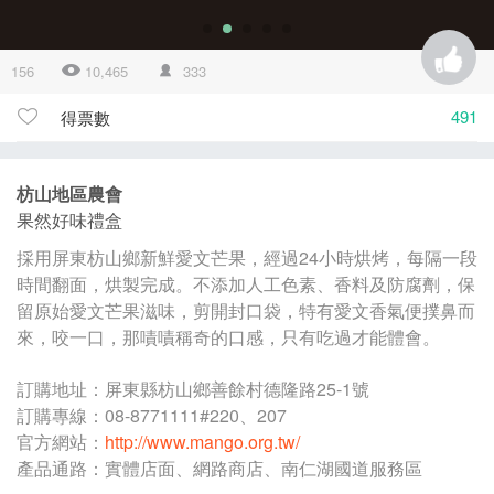
156
10,465
333
491
得票數
枋山地區農會
果然好味禮盒
採用屏東枋山鄉新鮮愛文芒果，經過24小時烘烤，每隔一段
時間翻面，烘製完成。不添加人工色素、香料及防腐劑，保
留原始愛文芒果滋味，剪開封口袋，特有愛文香氣便撲鼻而
來，咬一口，那嘖嘖稱奇的口感，只有吃過才能體會。
訂購地址：屏東縣枋山鄉善餘村德隆路25-1號
訂購專線：08-8771111#220、207
官方網站：
http://www.mango.org.tw/
產品通路：實體店面、網路商店、南仁湖國道服務區