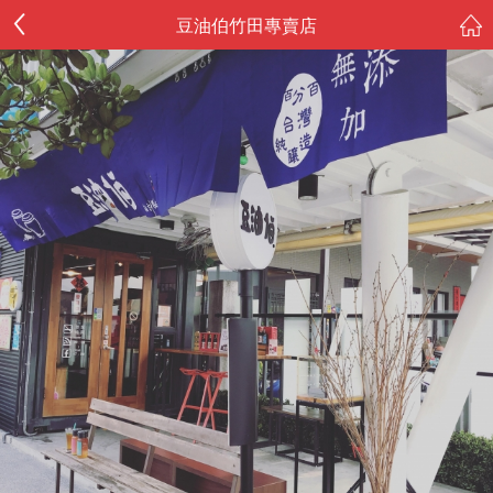
豆油伯竹田專賣店