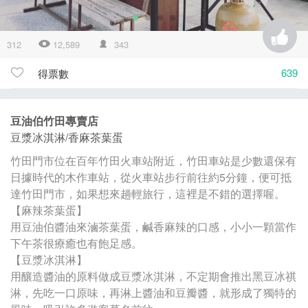
312
12,589
343
639
得票數
豆油伯竹田專賣店
豆漿冰淇淋/香麻茶葉蛋
竹田門市位在百年竹田火車站附近，竹田車站是少數還保有
日據時代的木作車站，從火車站步行前往約5分鐘，便可抵
達竹田門市，如果想來趟輕旅行，這裡是不錯的選擇喔。
【麻辣茶葉蛋】
用豆油伯醬油來滷茶葉蛋，鹹香麻辣的口感，小小一顆當作
下午茶很療癒也有飽足感。
【豆漿冰淇淋】
用釀造醬油的原料做成豆漿冰淇淋，不定期會推出黑豆冰祺
淋，先吃一口原味，再淋上醬油和豆瓣醬，就形成了獨特的