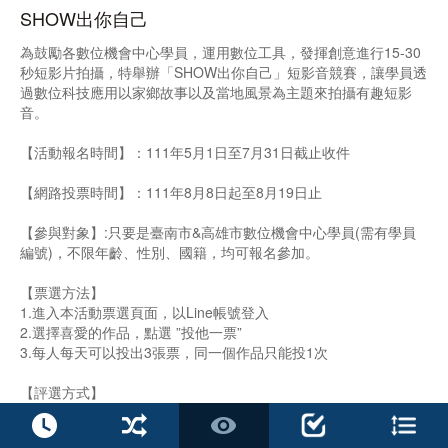
SHOW出你自己
為鼓勵各數位機會中心學員，運用數位工具，發揮創意進行15-30
秒短影片拍攝，特舉辦「SHOW出你自己」短影音競賽，讓學員透
過數位科技應用以家鄉故事以及當地風景為主題來拍攝有趣短影
音。
【活動報名時間】：111年5月1日至7月31日截止收件
【網路投票時間】：111年8月8日起至8月19日止
【參與對象】:只要是臺南市&高雄市數位機會中心學員(需有學員
編號)，不限年齡、性別、國籍，均可報名參加。
【票選方法】
1.進入本活動票選頁面，以Line帳號登入
2.選擇喜愛的作品，點選 ”投他一票”
3.每人每天可以投出3張票，同一個作品只能投1次
【評選方式】
1.創意呈現35%
2.主題掌握30%