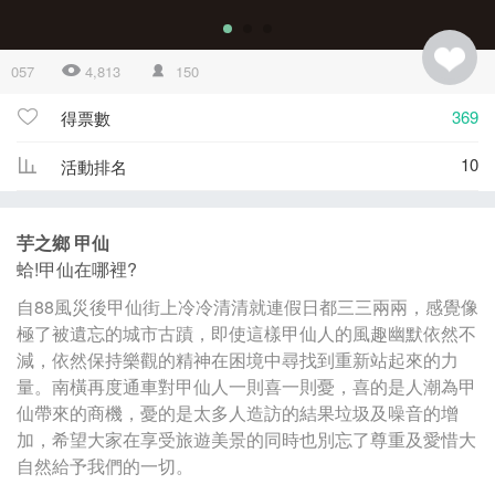
057
4,813
150
369
得票數
10
活動排名
芋之鄉 甲仙
蛤!甲仙在哪裡?
自88風災後甲仙街上冷冷清清就連假日都三三兩兩，感覺像
極了被遺忘的城市古蹟，即使這樣甲仙人的風趣幽默依然不
減，依然保持樂觀的精神在困境中尋找到重新站起來的力
量。南橫再度通車對甲仙人一則喜一則憂，喜的是人潮為甲
仙帶來的商機，憂的是太多人造訪的結果垃圾及噪音的增
加，希望大家在享受旅遊美景的同時也別忘了尊重及愛惜大
自然給予我們的一切。