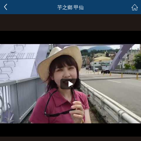
芋之鄉 甲仙