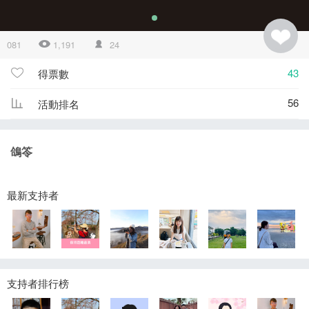
081
1,191
24
43
得票數
56
活動排名
鴿笭
最新支持者
支持者排行榜