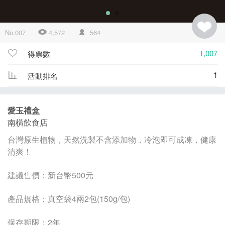
No.007
4,572
564
1,007
得票數
1
活動排名
愛玉禮盒
南橫飲食店
台灣原生植物，天然洗製不含添加物，冷泡即可成凍，健康
清爽！
建議售價：新台幣500元
產品規格：真空袋4兩2包(150g/包)
保存期限：2年