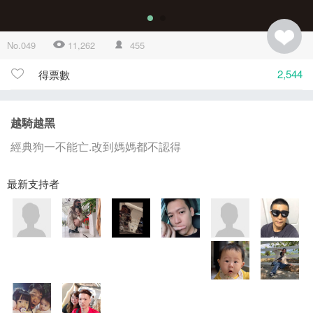
No.049
11,262
455
2,544
得票數
越騎越黑
經典狗一不能亡.改到媽媽都不認得
最新支持者