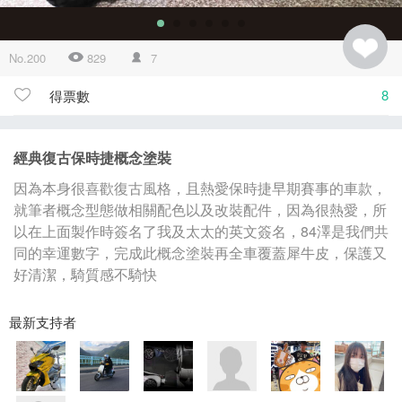
No.200
829
7
8
得票數
經典復古保時捷概念塗裝
因為本身很喜歡復古風格，且熱愛保時捷早期賽事的車款，
就筆者概念型態做相關配色以及改裝配件，因為很熱愛，所
以在上面製作時簽名了我及太太的英文簽名，84澤是我們共
同的幸運數字，完成此概念塗裝再全車覆蓋犀牛皮，保護又
好清潔，騎質感不騎快
最新支持者