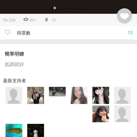
No.226
831
12
13
得票數
簡單明瞭
低調就好
最新支持者