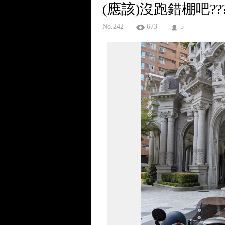
(應該)沒跑錯棚吧??
No.242
673
5