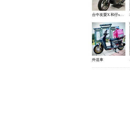
台中友愛X 和仔x46號
外送車