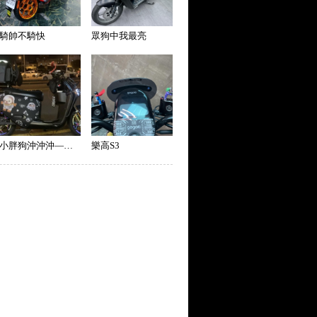
騎帥不騎快
眾狗中我最亮
小胖狗沖沖沖—狗肉必須要有狗！！
樂高S3