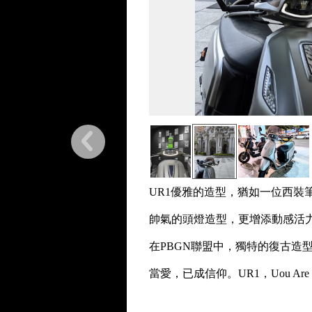
UR1優雅的造型，猶如一位西裝
帥氣的頭燈造型，更增添動感活
在PBGN聯盟中，獨特的復古造
當愛，已成信仰。UR1，Uou Are the 