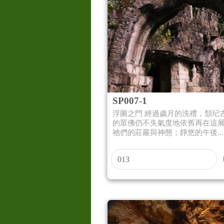
SP007-1
浮圖之門 經過歲月的洗禮，頹圮
的眾佛仍不失氣度地依舊再在這
祂們的莊嚴與神態；靜悠的午後...
013