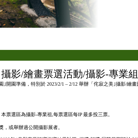
美｣攝影/繪畫票選活動/攝影-專業
園準備，特別於 2023/2/1 – 2/12 舉辦「侘寂之美｣攝影
 本票選區為攝影-專業祖,每票選區每IP 最多投三票。
獎，或舉辦過公開攝影展者。