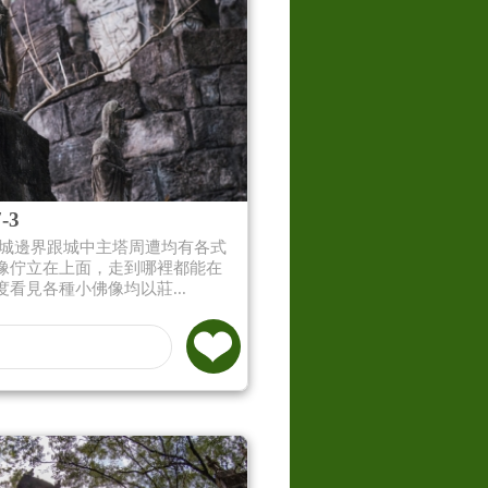
-3
古城邊界跟城中主塔周遭均有各式
像佇立在上面，走到哪裡都能在
度看見各種小佛像均以莊...