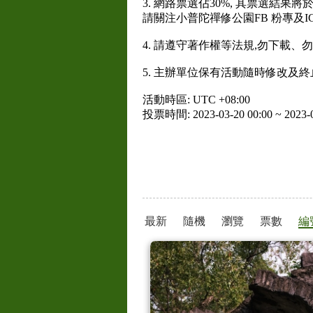
3. 網路票選佔30%, 其票選結果
請關注小普陀禪修公園FB 粉專及I
4. 請遵守著作權等法規,勿下載
5. 主辦單位保有活動隨時修改及
活動時區: UTC +08:00
投票時間: 2023-03-20 00:00 ~ 2023-0
最新
隨機
瀏覽
票數
編