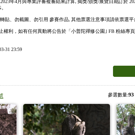
將於2023年4月與專業評審複審結果計算, 揭獎/頒獎/展覽日期訂於 
G。
、勿轉貼、勿截圖、勿引用 參賽作品, 其他票選注意事項請依票選
終止權利，如有任何異動將公告於「小普陀禪修公園｣ FB 粉絲專
3-31 23:59
93
參選數量:
號