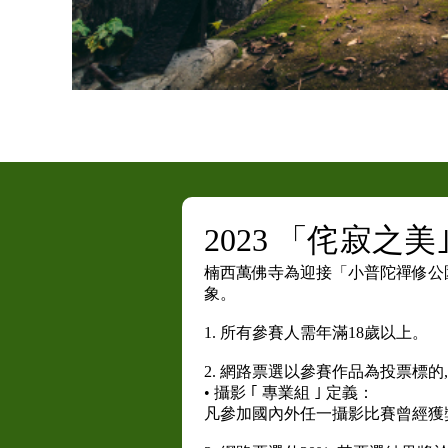
2023 「侘寂之
楠西萬佛寺為迎接「小普陀禪修公園｣開
象。
1. 所有參賽人需年滿18歲以上。
2. 網路票選以參賽作品為投票標的,
• 攝影 ｢ 專業組 ｣ 定義：
凡參加國內外任一攝影比賽曾經獲