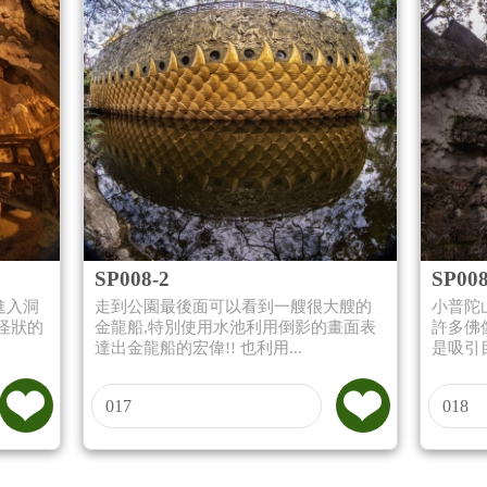
SP008-2
SP008
進入洞
走到公園最後面可以看到一艘很大艘的
小普陀
怪狀的
金龍船,特別使用水池利用倒影的畫面表
許多佛
達出金龍船的宏偉!! 也利用...
是吸引目
017
018