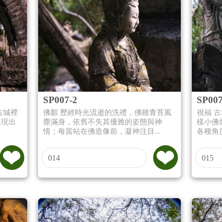
SP007-2
SP007
古城裡
佛顏 歷經時光流逝的洗禮，佛雖青苔風
祝福 
展現出
塵滿身，依舊不失其優雅的姿態與神
樣小佛
情；每當站在佛造像前，凝神注目...
各種角
014
015