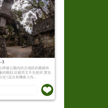
-3
山禪修公園內的古城區的圍牆有
像的雕刻,莊嚴而又不失慈祥,實在
光!!這次有機會入內...