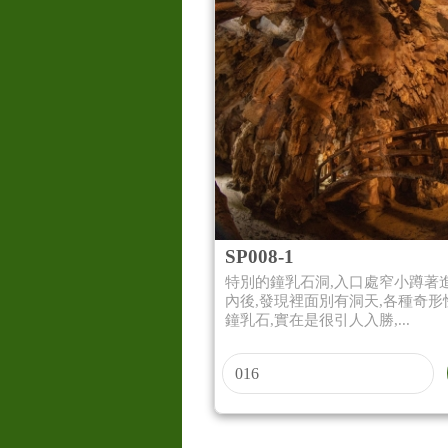
SP008-1
特別的鐘乳石洞,入口處窄小蹲著
內後,發現裡面別有洞天,各種奇形
鐘乳石,實在是很引人入勝,...
016