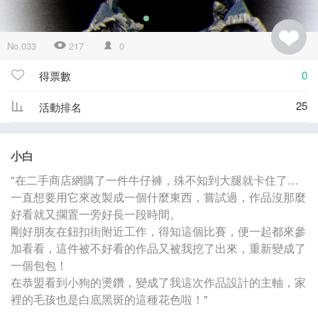
No.033
217
0
0
得票數
25
活動排名
小白
"在二手商店網購了一件牛仔褲，殊不知到大腿就卡住了…
一直想要用它來改製成一個什麼東西，嘗試過，作品沒那麼
好看就又擱置一旁好長一段時間。
剛好朋友在鈕扣街附近工作，得知這個比賽，便一起都來參
加看看，這件被不好看的作品又被我挖了出來，重新變成了
一個包包！
在恭盟看到小狗的燙鑽，變成了我這次作品設計的主軸，家
裡的毛孩也是白底黑斑的這種花色啦！"