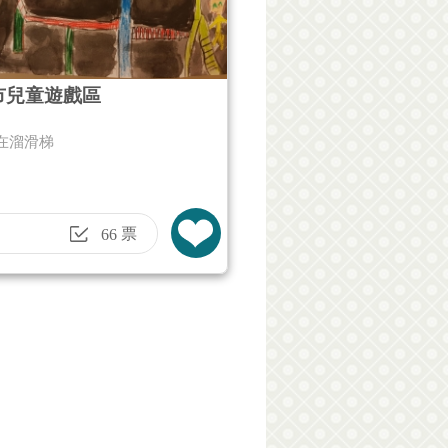
市兒童遊戲區
在溜滑梯
票
66