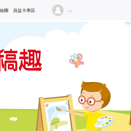
絲團
昌益卡專區