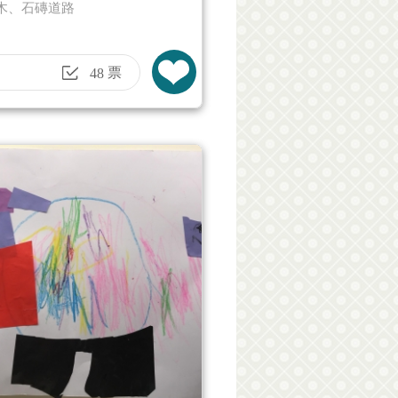
木、石磚道路
票
48