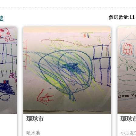
11
參選數量:
號
環球市
環球
噴水池
小朋友