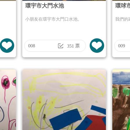
環宇市大門水池
環球
小朋友在環宇市大門口水池。
我們的
008
票
009
351