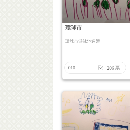
環球市
環球市游泳池週遭
010
票
206