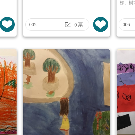
梯、樹
005
票
006
0