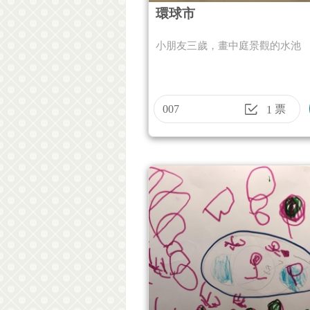
環球市
小朋友三歲，畫中庭景觀的水池
007
票
1