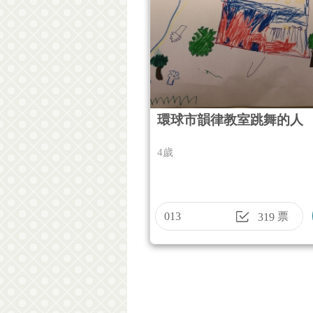
環球市韻律教室跳舞的人
4歲
013
票
319