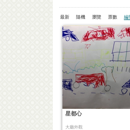
最新
隨機
瀏覽
票數
編
星都心
大廳外觀