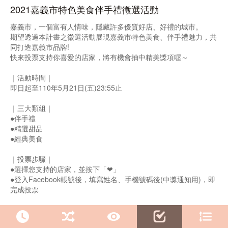
2021嘉義市特色美食伴手禮徵選活動
嘉義市，一個富有人情味，隱藏許多優質好店、好禮的城市。
期望透過本計畫之徵選活動展現嘉義市特色美食、伴手禮魅力，共
同打造嘉義市品牌!
快來投票支持你喜愛的店家，將有機會抽中精美獎項喔～
｜活動時間｜
即日起至110年5月21日(五)23:55止
｜三大類組｜
●伴手禮
●精選甜品
●經典美食
｜投票步驟｜
●選擇您支持的店家，並按下「❤」
●登入Facebook帳號後，填寫姓名、手機號碼後(中獎通知用)，即
完成投票
｜投票辦法｜
●5/10-21每人可於每組(伴手禮/精選甜品/經典美食)各投10票，共