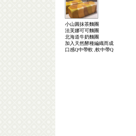
小山圓抹茶麵團
法芙娜可可麵團
北海道牛奶麵團
加入天然酵種編織而成
口感Q中帶軟 ,軟中帶Q