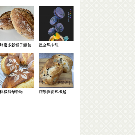
蜂蜜多穀種子麵包
星空馬卡龍
檸檬酵母軟歐
羅勒剝皮辣椒起司歐包