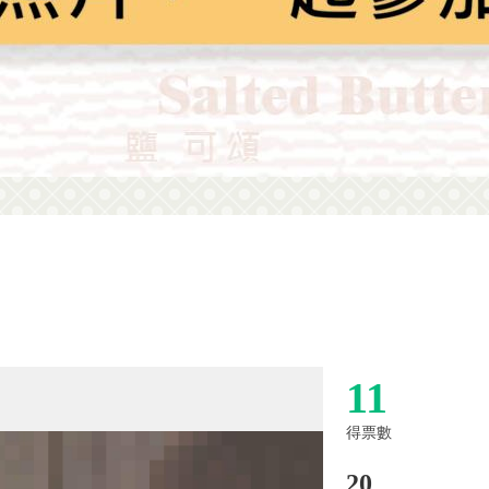
11
得票數
20