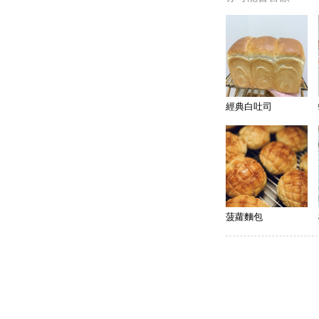
經典白吐司
菠蘿麵包