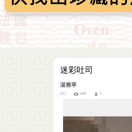
迷彩吐司
湯雅寧
012
648
5