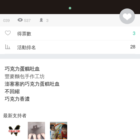
039
537
3
3
得票數
28
活動排名
巧克力蛋糕吐血
豐麥麵包手作工坊
澎塞塞的巧克力蛋糕吐血
不回縮
巧克力香濃
最新支持者