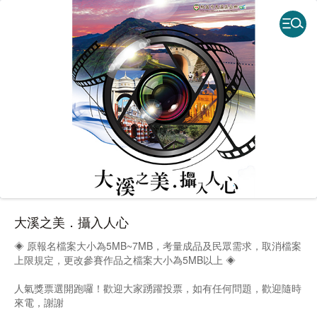
大溪之美．攝入人心
◈ 原報名檔案大小為5MB~7MB，考量成品及民眾需求，取消檔案
上限規定，更改參賽作品之檔案大小為5MB以上 ◈
人氣獎票選開跑囉！歡迎大家踴躍投票，如有任何問題，歡迎隨時
來電，謝謝