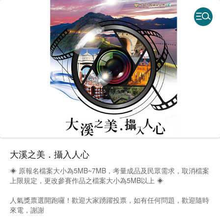
大溪之美．攝入人心
◈ 原報名檔案大小為5MB~7MB，考量成品及民眾需求，取消檔案
上限規定，更改參賽作品之檔案大小為5MB以上 ◈
人氣獎票選開跑囉！歡迎大家踴躍投票，如有任何問題，歡迎隨時
來電，謝謝