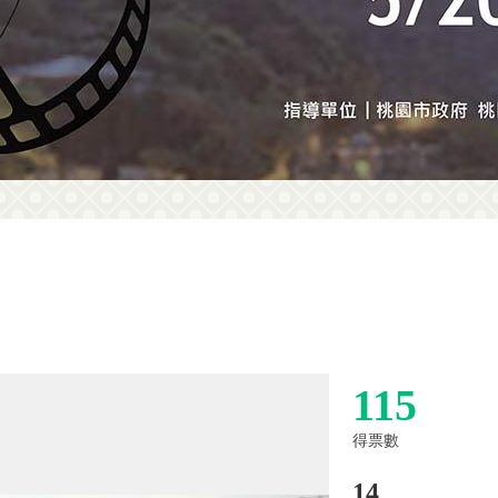
115
得票數
14