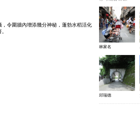
攝，令圍牆內增添幾分神秘，蓬勃水稻活化
著。
林家名
邱瑞德