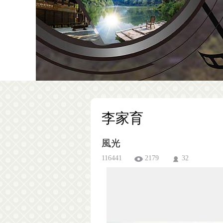
李家育
風光
116441
2179
32