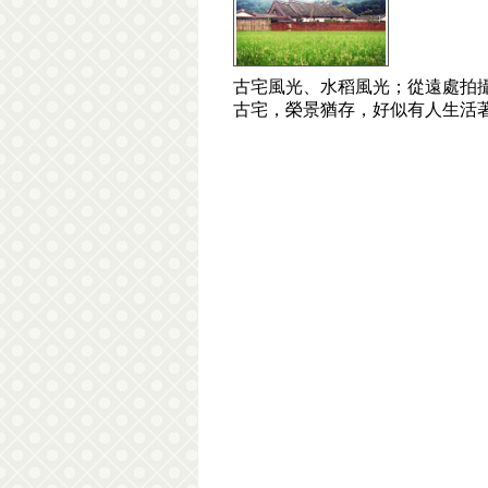
古宅風光、水稻風光；從遠處拍
古宅，榮景猶存，好似有人生活