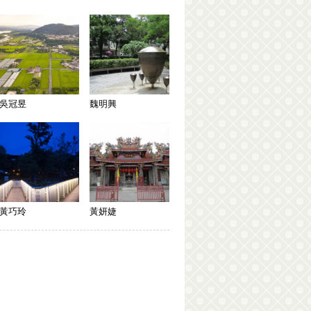
吳冠昱
魏明興
黃巧玲
黃妍婕