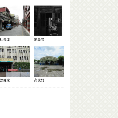
杜羿璇
陳昱君
曾健家
高俊雄