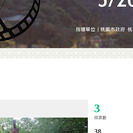
3
得票數
38