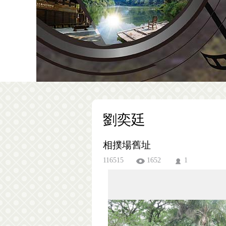
劉奕廷
相撲場舊址
116515
1652
1