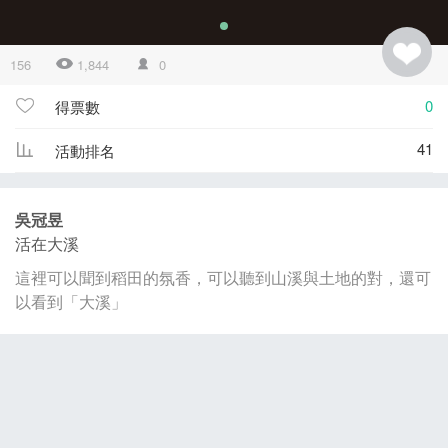
156
1,844
0
0
得票數
41
活動排名
吳冠昱
活在大溪
這裡可以聞到稻田的氛香，可以聽到山溪與土地的對，還可
以看到「大溪」