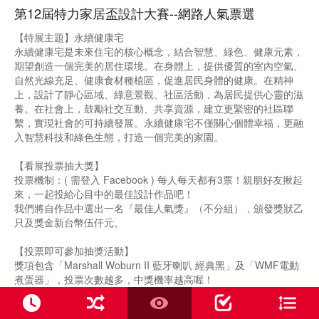
第12屆特力家居盃設計大賽--網路人氣票選
【特展主題】永續健康宅
永續健康宅是未來住宅的核心概念，結合智慧、綠色、健康元素，
期望創造一個完美的居住環境。在身體上，提供優質的室內空氣、
自然光線充足、健康食材種植區，促進居民身體的健康。在精神
上，設計了靜心區域、綠意景觀、社區活動，為居民提供心靈的滋
養。在社會上，鼓勵社交互動、共享資源，建立更緊密的社區聯
繫，實現社會的可持續發展。永續健康宅不僅關心個體幸福，更融
入智慧科技和綠色生態，打造一個完美的家園。
【看展投票抽大獎】
投票機制：( 需登入 Facebook ) 每人每天都有3票！親朋好友揪起
來，一起投給心目中的最佳設計作品吧！
我們將自作品中選出一名『最佳人氣獎』（不分組），頒發獎狀乙
只及獎金新台幣伍仟元。
【投票即可參加抽獎活動】
獎項包含「Marshall Woburn II 藍牙喇叭 經典黑」及「WMF電動
煮蛋器」，投票次數越多，中獎機率越高喔！
活動時區: UTC +08:00