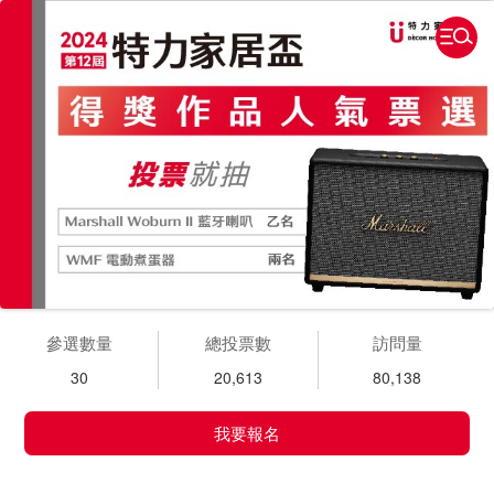
參選數量
總投票數
訪問量
30
20,613
80,138
我要報名