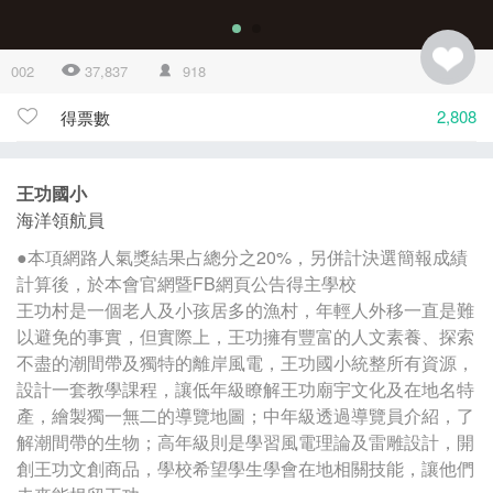
002
37,837
918
2,808
得票數
王功國小
海洋領航員
●本項網路人氣獎結果占總分之20%，另併計決選簡報成績
計算後，於本會官網暨FB網頁公告得主學校
王功村是一個老人及小孩居多的漁村，年輕人外移一直是難
以避免的事實，但實際上，王功擁有豐富的人文素養、探索
不盡的潮間帶及獨特的離岸風電，王功國小統整所有資源，
設計一套教學課程，讓低年級瞭解王功廟宇文化及在地名特
產，繪製獨一無二的導覽地圖；中年級透過導覽員介紹，了
解潮間帶的生物；高年級則是學習風電理論及雷雕設計，開
創王功文創商品，學校希望學生學會在地相關技能，讓他們