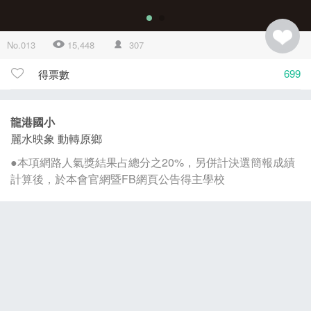
No.013
15,448
307
699
得票數
龍港國小
麗水映象 動轉原鄉
●本項網路人氣獎結果占總分之20%，另併計決選簡報成績
計算後，於本會官網暨FB網頁公告得主學校