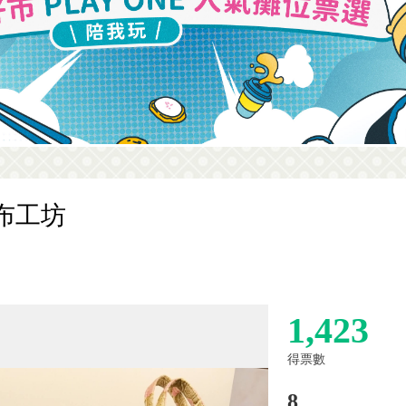
布工坊
1,423
得票數
8