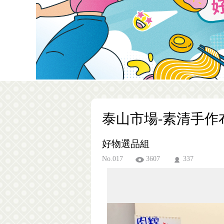
泰山市場-素清手作
好物選品組
No.017
3607
337