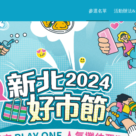
參選名單
活動辦法&