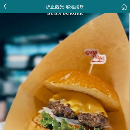
汐止觀光-燃燒漢堡