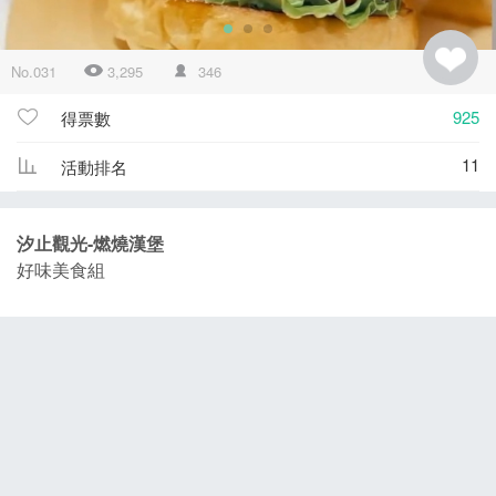
No.031
3,295
346
925
得票數
11
活動排名
汐止觀光-燃燒漢堡
好味美食組