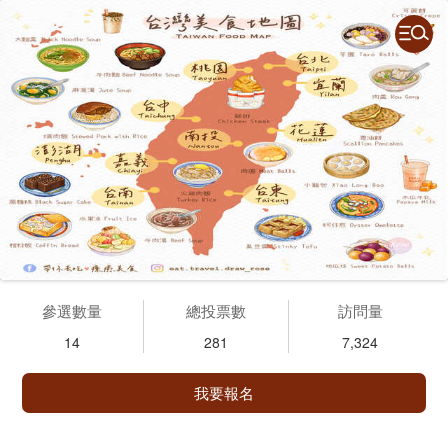
參選數量
總投票數
訪問量
14
281
7,324
我要報名