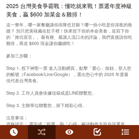
2025 台灣美食爭霸戰：懂吃就來戰！票選年度神級
美食，贏 $600 加菜金＆雞排！
這一整年，哪一家餐廳讓你排隊也甘願？哪一份小吃是你深夜的救
贖？ 別只把美味藏在肚子裡！快來投下你的本命美食，並寫下你
的「推坑宣言」。最有梗、最讓人流口水的評論，我們直接請你吃
雞排，再送 $600 現金讓你繼續吃！
參加三步驟：
Step 1. 投下神聖一票 進入活動網頁，點擊「愛心」按鈕，登入您
的帳號（Facebook/Line/Google），選出您心中的 2025 年度最
佳代表台灣美食。
Step 2. 工作人員會依據信箱或是LINE聯繫您。
Step 3. 主辦單位聯繫您，留下精彩心得。
注意事項：
資格認定： 需完成「投票」與「心得」兩項動作方符合評選資
格。