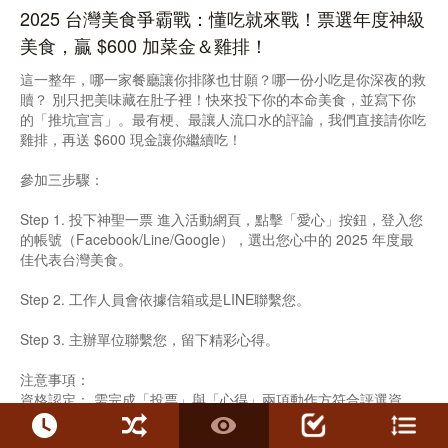
2025 台灣美食爭霸戰：懂吃就來戰！票選年度神級
美食，贏 $600 加菜金＆雞排！
這一整年，哪一家餐廳讓你排隊也甘願？哪一份小吃是你深夜的救
贖？ 別只把美味藏在肚子裡！快來投下你的本命美食，並寫下你
的「推坑宣言」。最有梗、最讓人流口水的評論，我們直接請你吃
雞排，再送 $600 現金讓你繼續吃！
參加三步驟：
Step 1. 投下神聖一票 進入活動網頁，點擊「愛心」按鈕，登入您
的帳號（Facebook/Line/Google），選出您心中的 2025 年度最
佳代表台灣美食。
Step 2. 工作人員會依據信箱或是LINE聯繫您。
Step 3. 主辦單位聯繫您，留下精彩心得。
注意事項：
資格認定： 需完成「投票」與「心得」兩項動作方符合評選資
格。