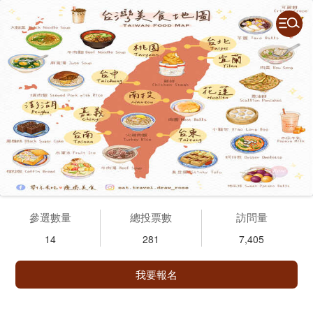
參選數量
總投票數
訪問量
14
281
7,405
我要報名