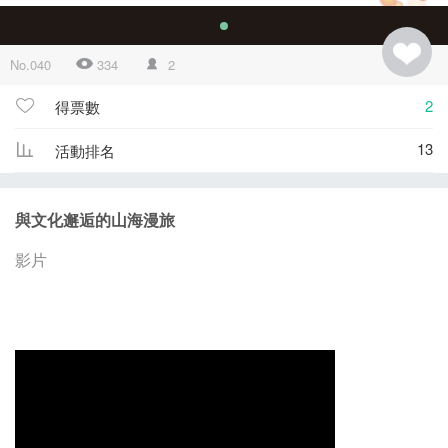
No.040
334
2
2
得票數
13
活動排名
與文化邂逅的山海漫旅
影片