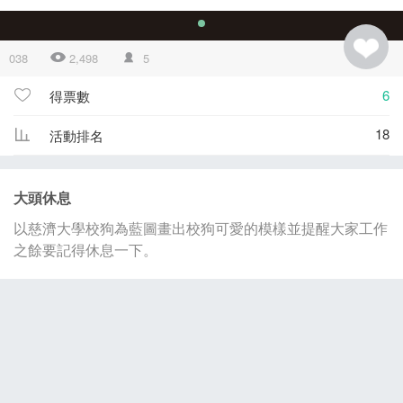
038
2,498
5
6
得票數
18
活動排名
大頭休息
以慈濟大學校狗為藍圖畫出校狗可愛的模樣並提醒大家工作
之餘要記得休息一下。