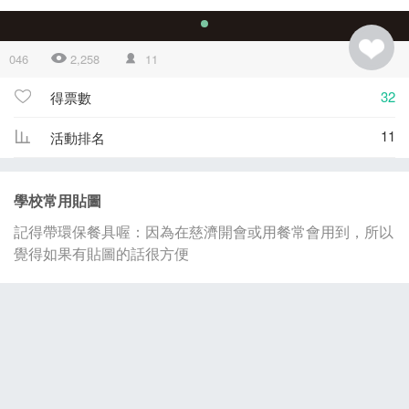
046
2,258
11
32
得票數
11
活動排名
學校常用貼圖
記得帶環保餐具喔：因為在慈濟開會或用餐常會用到，所以
覺得如果有貼圖的話很方便