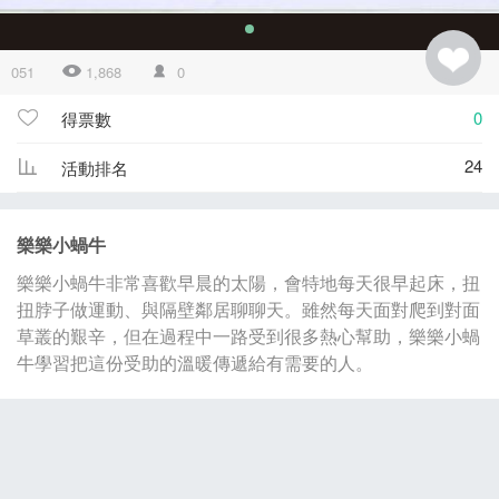
051
1,868
0
0
得票數
24
活動排名
樂樂小蝸牛
樂樂小蝸牛非常喜歡早晨的太陽，會特地每天很早起床，扭
扭脖子做運動、與隔壁鄰居聊聊天。雖然每天面對爬到對面
草叢的艱辛，但在過程中一路受到很多熱心幫助，樂樂小蝸
牛學習把這份受助的溫暖傳遞給有需要的人。