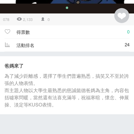
078
2,133
0
0
得票數
24
活動排名
爸媽來了
為了減少距離感，選擇了學生們普遍熟悉，搞笑又不至於誇
張的人物表情。
而主題人物以大學生最熟悉的慈誠懿德爸媽為主角，內容包
括噓寒問暖，當然還有法喜充滿等，祝福寒暄，懷念、伸展
操、淡定等KUSO表情。