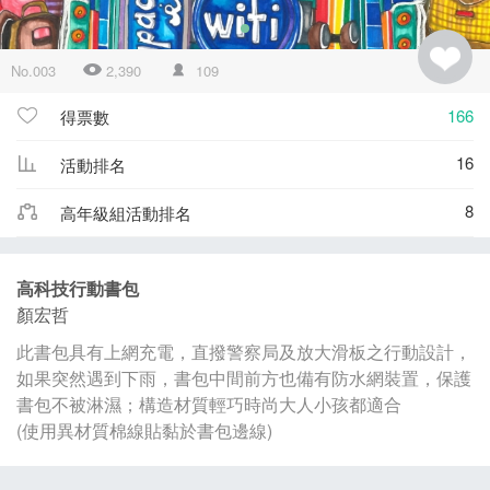
No.003
2,390
109
166
得票數
16
活動排名
8
高年級組活動排名
高科技行動書包
顏宏哲
此書包具有上網充電，直撥警察局及放大滑板之行動設計，
如果突然遇到下雨，書包中間前方也備有防水網裝置，保護
書包不被淋濕；構造材質輕巧時尚大人小孩都適合
(使用異材質棉線貼黏於書包邊線)