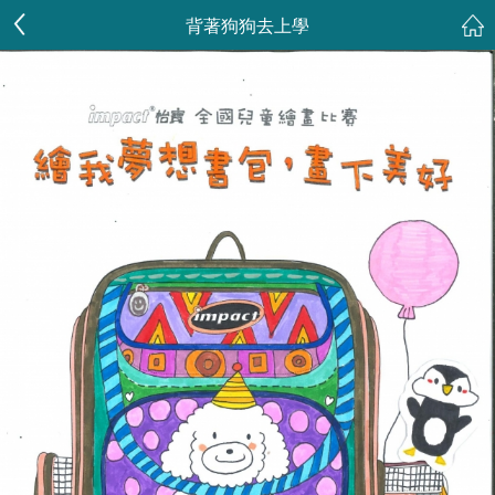
背著狗狗去上學