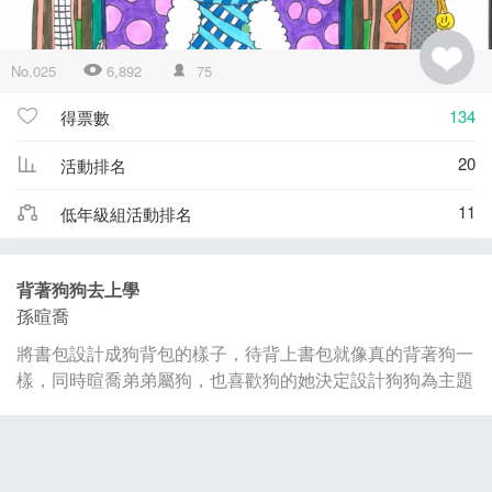
No.025
6,892
75
134
得票數
20
活動排名
11
低年級組活動排名
背著狗狗去上學
孫暄喬
將書包設計成狗背包的樣子，待背上書包就像真的背著狗一
樣，同時暄喬弟弟屬狗，也喜歡狗的她決定設計狗狗為主題