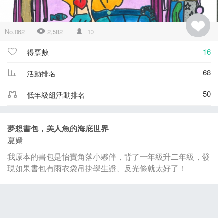
No.062
2,582
10
16
得票數
68
活動排名
50
低年級組活動排名
夢想書包，美人魚的海底世界
夏嫣
我原本的書包是怡寶角落小夥伴，背了一年級升二年級，發
現如果書包有雨衣袋吊掛學生證、反光條就太好了！