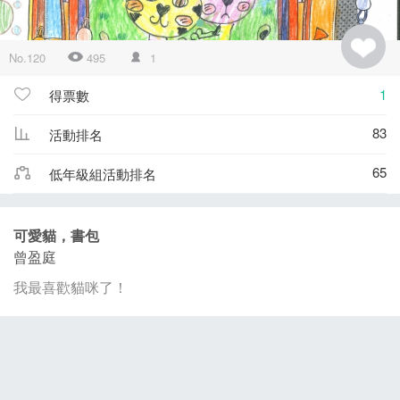
No.120
495
1
1
得票數
83
活動排名
65
低年級組活動排名
可愛貓，書包
曾盈庭
我最喜歡貓咪了！