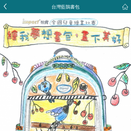
台灣藍鵲書包