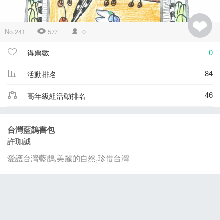
No.241
577
0
0
得票數
84
活動排名
46
高年級組活動排名
台灣藍鵲書包
許珈誠
愛護台灣藍鵲,美麗的自然,珍惜台灣