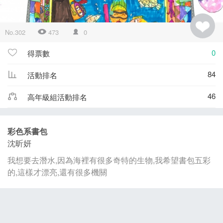
No.302
473
0
0
得票數
84
活動排名
46
高年級組活動排名
彩色系書包
沈昕妍
我想要去潛水,因為海裡有很多奇特的生物,我希望書包五彩
的,這樣才漂亮,還有很多機關