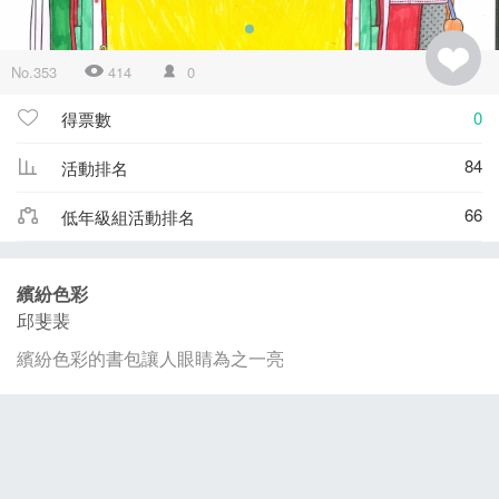
No.353
414
0
0
得票數
84
活動排名
66
低年級組活動排名
繽紛色彩
邱斐裴
繽紛色彩的書包讓人眼睛為之一亮