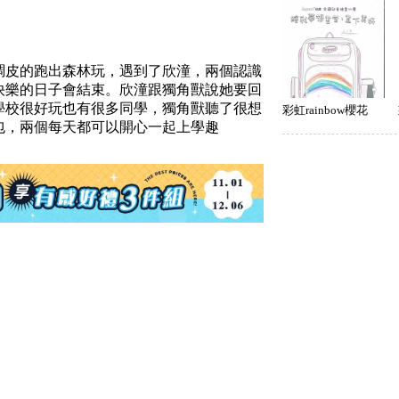
調皮的跑出森林玩，遇到了欣潼，兩個認識
快樂的日子會結束。欣潼跟獨角獸說她要回
學校很好玩也有很多同學，獨角獸聽了很想
彩虹rainbow櫻花
包，兩個每天都可以開心一起上學趣