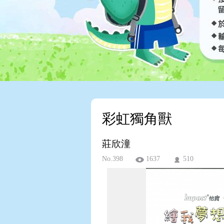
彩虹獨角獸
莊欣潼
No.398
1637
510