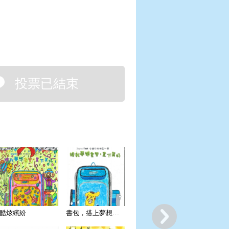
投票已結束
酷炫繽紛
書包，搭上夢想的小船