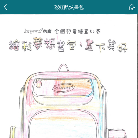
彩虹酷炫書包