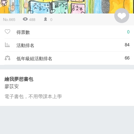
No.665
488
0
0
得票數
84
活動排名
66
低年級組活動排名
繪我夢想書包
廖苡安
電子書包，不用帶課本上學