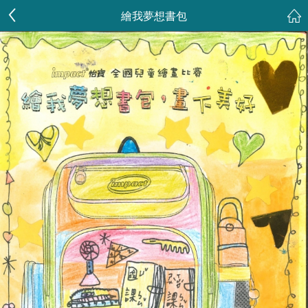
繪我夢想書包