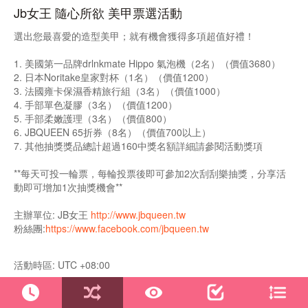
Jb女王 隨心所欲 美甲票選活動
選出您最喜愛的造型美甲；就有機會獲得多項超值好禮！
1. 美國第一品牌drlnkmate Hippo 氣泡機（2名）（價值3680）
2. 日本Noritake皇家對杯（1名）（價值1200）
3. 法國雍卡保濕香精旅行組（3名）（價值1000）
4. 手部單色凝膠（3名）（價值1200）
5. 手部柔嫩護理（3名）（價值800）
6. JBQUEEN 65折券（8名）（價值700以上）
7. 其他抽獎獎品總計超過160中獎名額詳細請參閱活動獎項
**每天可投一輪票，每輪投票後即可參加2次刮刮樂抽獎，分享活
動即可增加1次抽獎機會**
主辦單位: JB女王
http://www.jbqueen.tw
粉絲團:
https://www.facebook.com/jbqueen.tw
活動時區: UTC +08:00
投票時間: 2018-08-30 00:00 ~ 2018-09-30 00:00