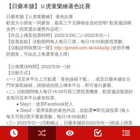
【日藥本舖】Ｕ虎童樂繪著色比賽
日藥本舖【Ｕ虎童樂繪】 著色比賽
歡迎大小朋友一同參加，最高三千元購物金送給您唷! 歡迎邀請網
友們一同票選出優秀作品吧！
【作品上傳及投票時間】2022/3/29(二)~2022/5/2(一)
【投票規範】活動期間每人每日三票，每日18:00刷新投票數。
【活動說明與獎項一覽】
http://jpmed.com.tw/444p3g
(使用手機
的朋友，可由左上角選單進入唷)
【公佈獎項時間】2022/5/9(一)前
【活動方式】
<一> 請至本平台上方點選「著色線稿下載」，或至日藥本舖全台
門市索取線稿，掃描或拍照上傳本平台，即可進行參賽。
<二> 活動期間每人每日18:00可得三票投票機會，歡迎邀請親朋好
友每日至本平台參加投票。
● Step1：使用Facebook登入
● Step2：選擇喜歡的著色作品，並點選❤即完成投票 (每人
每天可投3票不重複票數，每日18:00刷新)
<三> 2022/5/2(一)活動截止，日藥本舖於2022/5/9(一)依線上得票
數於「得獎公佈區」公佈得票名次，並依參選資訊聯繫得獎人，未
確實填寫真實資訊者視同放棄得獎資格。