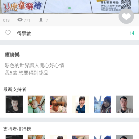
013
771
7
14
得票數
繽紛樂
彩色的世界讓人開心好心情
我5歲 想要得到獎品
最新支持者
支持者排行榜