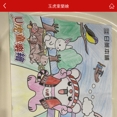
玉虎童樂繪