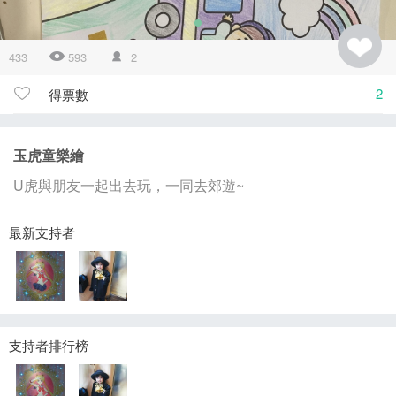
433
593
2
2
得票數
玉虎童樂繪
U虎與朋友一起出去玩，一同去郊遊~
最新支持者
支持者排行榜