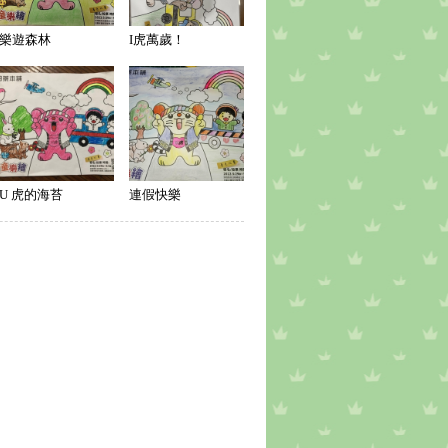
樂遊森林
I虎萬歲！
U 虎的海苔
連假快樂