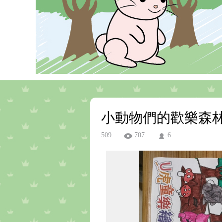
小動物們的歡樂森
509
707
6