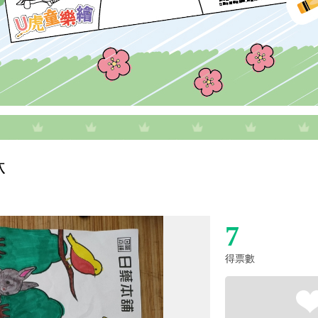
林
7
得票數