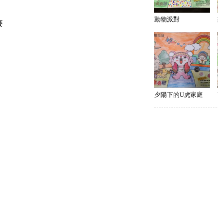
動物派對
賽
夕陽下的U虎家庭