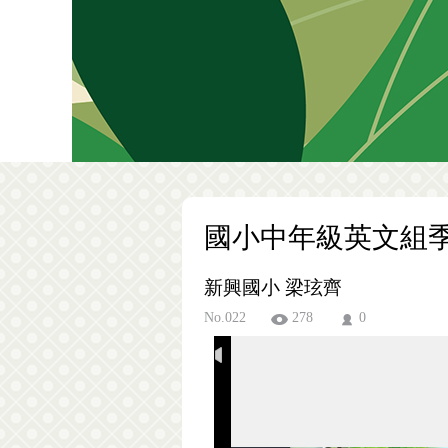
國小中年級英文組
新興國小 梁玹齊
No.022
278
0