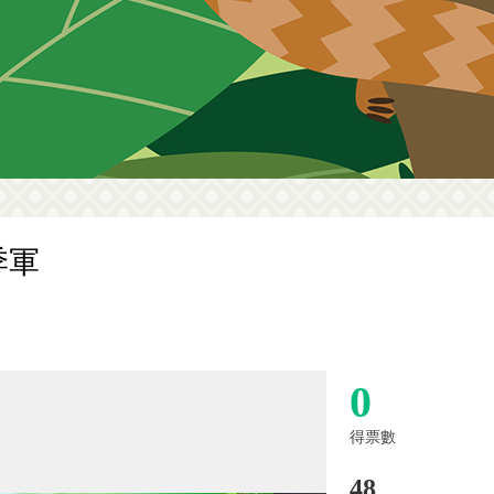
季軍
0
得票數
48