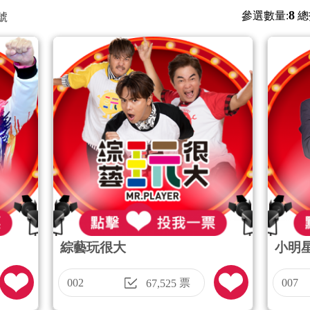
8
參選數量:
總
號
綜藝玩很大
小明
002
票
007
67,525