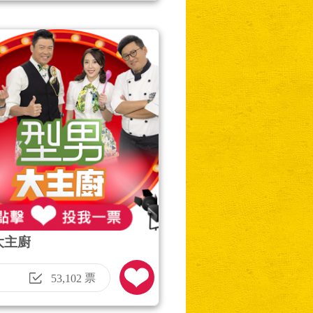
大主廚
票
53,102