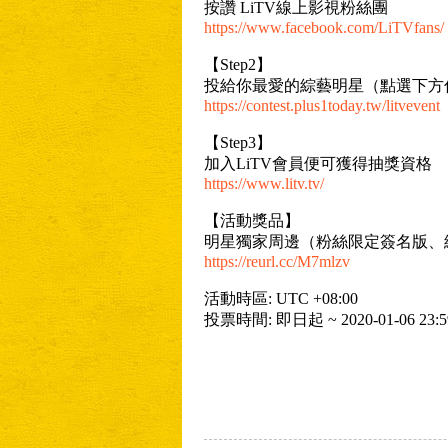
按讚 LiTV線上影視粉絲團
https://www.facebook.com/LiTVfans/
【Step2】
投給你最愛的綜藝明星（點選下方
https://contest.plus1today.tw/litvevent
【Step3】
加入LiTV會員便可獲得抽獎資格
https://www.litv.tv/
【活動獎品】
明星獨家周邊（粉絲限定簽名版、
https://reurl.cc/M7mlzv
活動時區: UTC +08:00
投票時間: 即日起 ~ 2020-01-06 23:5