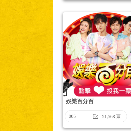
娛樂百分百
005
票
51,568