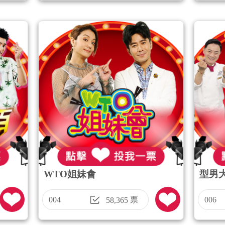
WTO姐妹會
型男
004
票
006
58,365