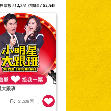
512,351
152,548
投票數:
訪問量:
星大跟班
票
51,526