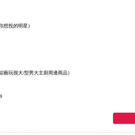
你想投的明星）
綜藝玩很大/型男大主廚周邊商品）
9