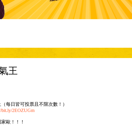
人氣王
一)23:59止（每日皆可投票且不限次數！）
://bit.ly/2EOZUGm
回家歐！！！