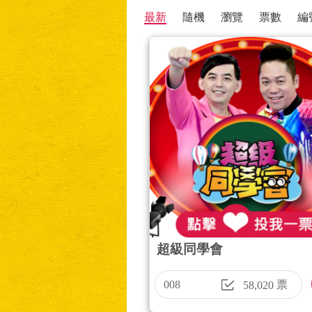
最新
隨機
瀏覽
票數
編
超級同學會
008
票
58,020